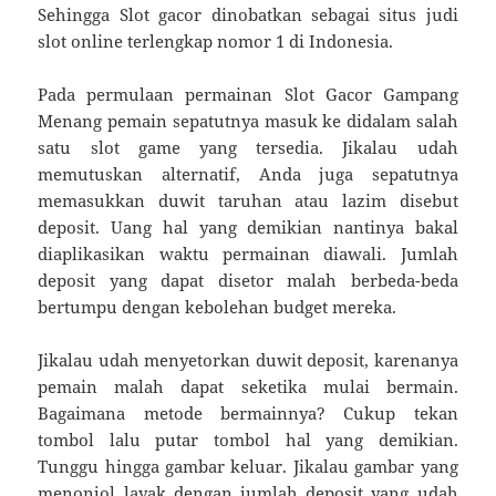
Sehingga Slot gacor dinobatkan sebagai situs judi
slot online terlengkap nomor 1 di Indonesia.
Pada permulaan permainan Slot Gacor Gampang
Menang pemain sepatutnya masuk ke didalam salah
satu slot game yang tersedia. Jikalau udah
memutuskan alternatif, Anda juga sepatutnya
memasukkan duwit taruhan atau lazim disebut
deposit. Uang hal yang demikian nantinya bakal
diaplikasikan waktu permainan diawali. Jumlah
deposit yang dapat disetor malah berbeda-beda
bertumpu dengan kebolehan budget mereka.
Jikalau udah menyetorkan duwit deposit, karenanya
pemain malah dapat seketika mulai bermain.
Bagaimana metode bermainnya? Cukup tekan
tombol lalu putar tombol hal yang demikian.
Tunggu hingga gambar keluar. Jikalau gambar yang
menonjol layak dengan jumlah deposit yang udah