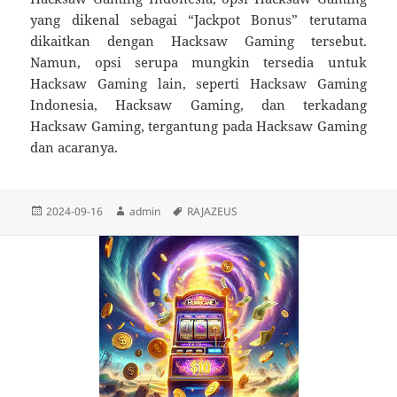
yang dikenal sebagai “Jackpot Bonus” terutama
dikaitkan dengan Hacksaw Gaming tersebut.
Namun, opsi serupa mungkin tersedia untuk
Hacksaw Gaming lain, seperti Hacksaw Gaming
Indonesia, Hacksaw Gaming, dan terkadang
Hacksaw Gaming, tergantung pada Hacksaw Gaming
dan acaranya.
Diposkan
Penulis
Tag
2024-09-16
admin
RAJAZEUS
pada