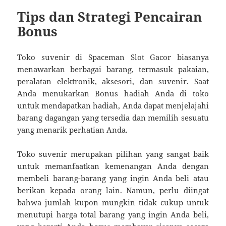
Tips dan Strategi Pencairan
Bonus
Toko suvenir di Spaceman Slot Gacor biasanya
menawarkan berbagai barang, termasuk pakaian,
peralatan elektronik, aksesori, dan suvenir. Saat
Anda menukarkan Bonus hadiah Anda di toko
untuk mendapatkan hadiah, Anda dapat menjelajahi
barang dagangan yang tersedia dan memilih sesuatu
yang menarik perhatian Anda.
Toko suvenir merupakan pilihan yang sangat baik
untuk memanfaatkan kemenangan Anda dengan
membeli barang-barang yang ingin Anda beli atau
berikan kepada orang lain. Namun, perlu diingat
bahwa jumlah kupon mungkin tidak cukup untuk
menutupi harga total barang yang ingin Anda beli,