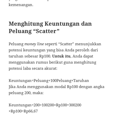
kemenangan.
Menghitung Keuntungan dan
Peluang “Scatter”
Peluang
money line
seperti “Scatter” menunjukkan
potensi keuntungan yang bisa Anda peroleh dari
taruhan sebesar Rp100.
Untuk itu
, Anda dapat
menggunakan rumus berikut guna menghitung
potensi laba secara akurat:
Keuntungan
=
Peluang
+
100
Peluang
×
Taruhan
Jika Anda menggunakan modal Rp100 dengan angka
peluang 200, maka:
Keuntungan
=
200
+
100
200
×
Rp100
=
300
200
×
Rp100
=
Rp66,67