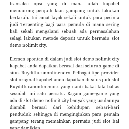
transaksi opsi yang di mana udah kapabel
mendorong penjudi kian gampang untuk lakukan
bertaruh. Ini amat layak sekali untuk para pecinta
judi Terpenting bagi para pemula di mana sering
kali sekali mengalami sebuah ada permasalahan
selagi lakukan metode deposit untuk bermain slot
demo nolimit city.
Elemen spontan di dalam judi slot demo nolimit city
kapabel anda dapatkan berasal dari seluruh game di
situs Buydiflucanonlinenorx. Pelbagai tipe provider
slot original kapabel anda dapatkan di situs judi slot
Buydiflucanonlinenorx yang nanti bakal kita bahas
sesudah ini satu persatu. Ragam game-game yang
ada di slot demo nolimit city banyak yang usulannya
diambil berasal dari kehidupan sehari-hari
penduduk sehingga di menginginkan para pemain
gampang terang memainkan permain judi slot hal
yang demikian.