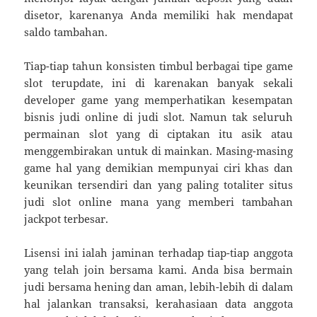
disetor, karenanya Anda memiliki hak mendapat
saldo tambahan.
Tiap-tiap tahun konsisten timbul berbagai tipe game
slot terupdate, ini di karenakan banyak sekali
developer game yang memperhatikan kesempatan
bisnis judi online di judi slot. Namun tak seluruh
permainan slot yang di ciptakan itu asik atau
menggembirakan untuk di mainkan. Masing-masing
game hal yang demikian mempunyai ciri khas dan
keunikan tersendiri dan yang paling totaliter situs
judi slot online mana yang memberi tambahan
jackpot terbesar.
Lisensi ini ialah jaminan terhadap tiap-tiap anggota
yang telah join bersama kami. Anda bisa bermain
judi bersama hening dan aman, lebih-lebih di dalam
hal jalankan transaksi, kerahasiaan data anggota