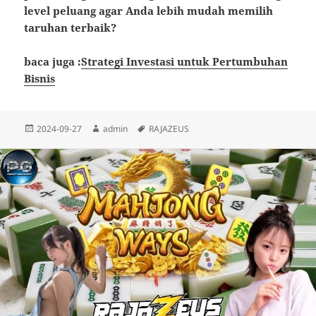
level peluang agar Anda lebih mudah memilih
taruhan terbaik?
baca juga :
Strategi Investasi untuk Pertumbuhan
Bisnis
Diposkan
Penulis
Tag
2024-09-27
admin
RAJAZEUS
pada