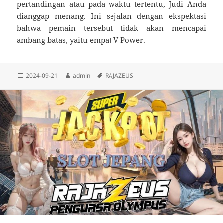
pertandingan atau pada waktu tertentu, Judi Anda
dianggap menang. Ini sejalan dengan ekspektasi
bahwa pemain tersebut tidak akan mencapai
ambang batas, yaitu empat V Power.
Diposkan
Penulis
Tag
2024-09-21
admin
RAJAZEUS
pada