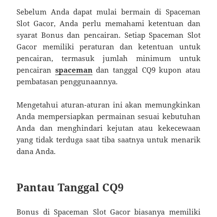
Sebelum Anda dapat mulai bermain di Spaceman
Slot Gacor, Anda perlu memahami ketentuan dan
syarat Bonus dan pencairan. Setiap Spaceman Slot
Gacor memiliki peraturan dan ketentuan untuk
pencairan, termasuk jumlah minimum untuk
pencairan
spaceman
dan tanggal CQ9 kupon atau
pembatasan penggunaannya.
Mengetahui aturan-aturan ini akan memungkinkan
Anda mempersiapkan permainan sesuai kebutuhan
Anda dan menghindari kejutan atau kekecewaan
yang tidak terduga saat tiba saatnya untuk menarik
dana Anda.
Pantau Tanggal CQ9
Bonus di Spaceman Slot Gacor biasanya memiliki