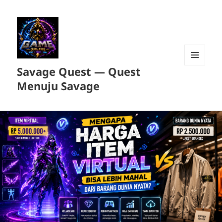
Savage Quest — Quest
MENU
DAN
Menuju Savage
WIDGET