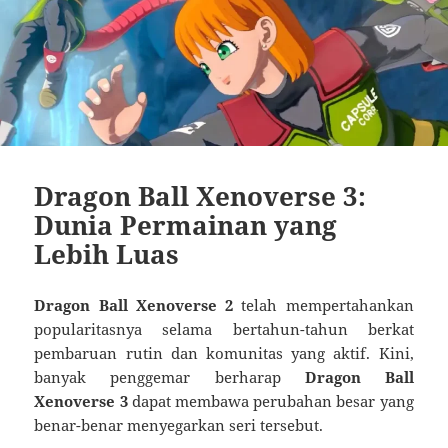
Dragon Ball Xenoverse 3:
Dunia Permainan yang
Lebih Luas
Dragon Ball Xenoverse 2
telah mempertahankan
popularitasnya selama bertahun-tahun berkat
pembaruan rutin dan komunitas yang aktif. Kini,
banyak penggemar berharap
Dragon Ball
Xenoverse 3
dapat membawa perubahan besar yang
benar-benar menyegarkan seri tersebut.