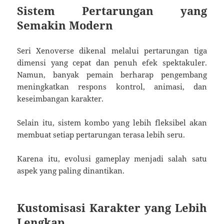
Sistem Pertarungan yang
Semakin Modern
Seri Xenoverse dikenal melalui pertarungan tiga
dimensi yang cepat dan penuh efek spektakuler.
Namun, banyak pemain berharap pengembang
meningkatkan respons kontrol, animasi, dan
keseimbangan karakter.
Selain itu, sistem kombo yang lebih fleksibel akan
membuat setiap pertarungan terasa lebih seru.
Karena itu, evolusi gameplay menjadi salah satu
aspek yang paling dinantikan.
Kustomisasi Karakter yang Lebih
Lengkap