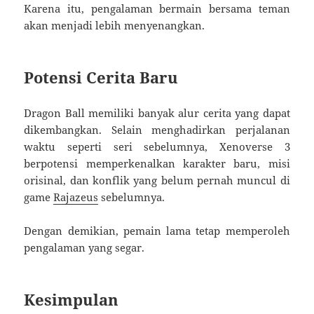
Karena itu, pengalaman bermain bersama teman
akan menjadi lebih menyenangkan.
Potensi Cerita Baru
Dragon Ball memiliki banyak alur cerita yang dapat
dikembangkan. Selain menghadirkan perjalanan
waktu seperti seri sebelumnya, Xenoverse 3
berpotensi memperkenalkan karakter baru, misi
orisinal, dan konflik yang belum pernah muncul di
game
Rajazeus
sebelumnya.
Dengan demikian, pemain lama tetap memperoleh
pengalaman yang segar.
Kesimpulan