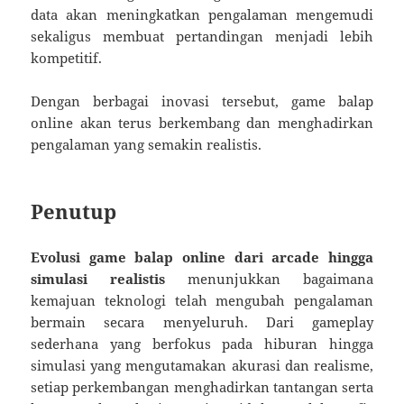
data akan meningkatkan pengalaman mengemudi
sekaligus membuat pertandingan menjadi lebih
kompetitif.
Dengan berbagai inovasi tersebut, game balap
online akan terus berkembang dan menghadirkan
pengalaman yang semakin realistis.
Penutup
Evolusi game balap online dari arcade hingga
simulasi realistis
menunjukkan bagaimana
kemajuan teknologi telah mengubah pengalaman
bermain secara menyeluruh. Dari gameplay
sederhana yang berfokus pada hiburan hingga
simulasi yang mengutamakan akurasi dan realisme,
setiap perkembangan menghadirkan tantangan serta