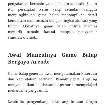
pengalaman bermain yang semakin autentik. Selain
itu, perangkat keras yang semakin canggih
memungkinkan game balap menampilkan detail
kendaraan dan lintasan dengan tingkat akurasi yang
tinggi. Akibatnya, game balap online mampu
menarik pemain kasual maupun penggemar
simulasi otomotif.
Awal Munculnya Game Balap
Bergaya Arcade
Game balap generasi awal mengutamakan keseruan
dan kemudahan bermain. Pemain dapat langsung
mengendalikan kendaraan tanpa harus mempelajari
mekanisme yang rumit.
Selain itu, pengembang merancang lintasan dengan