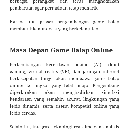
berbagai perangkat, dan terus menghadirkan
pembaruan agar permainan tetap menarik.
Karena itu, proses pengembangan game balap
membutuhkan inovasi yang berkelanjutan.
Masa Depan Game Balap Online
Perkembangan kecerdasan buatan (AI), cloud
gaming, virtual reality (VR), dan jaringan internet
berkecepatan tinggi akan membawa game balap
online ke tingkat yang lebih maju. Pengembang
diperkirakan akan menghadirkan simulasi
kendaraan yang semakin akurat, lingkungan yang
lebih dinamis, serta sistem kompetisi online yang
lebih cerdas.
Selain itu, integrasi teknologi real-time dan analisis