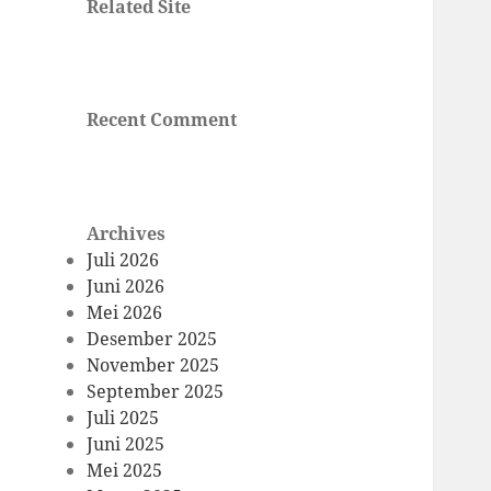
Related Site
Recent Comment
Archives
Juli 2026
Juni 2026
Mei 2026
Desember 2025
November 2025
September 2025
Juli 2025
Juni 2025
Mei 2025