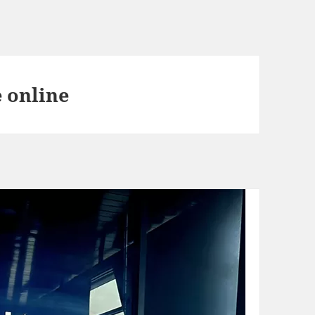
e online