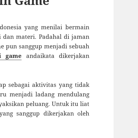
ain Game
donesia yang menilai bermain
dan materi. Padahal di jaman
me pun sanggup menjadi sebuah
i game
andaikata dikerjakan
 sebagai aktivitas yang tidak
tru menjadi ladang mendulang
aksikan peluang. Untuk itu liat
yang sanggup dikerjakan oleh