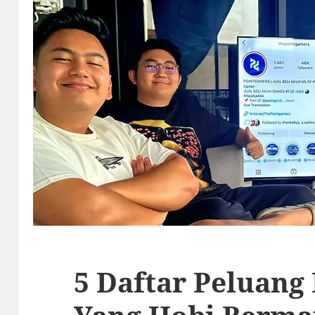
5 Daftar Peluang