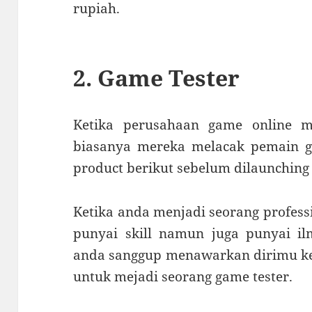
rupiah.
2. Game Tester
Ketika perusahaan game online m
biasanya mereka melacak pemain g
product berikut sebelum dilaunching
Ketika anda menjadi seorang profes
punyai skill namun juga punyai i
anda sanggup menawarkan dirimu ke
untuk mejadi seorang game tester.