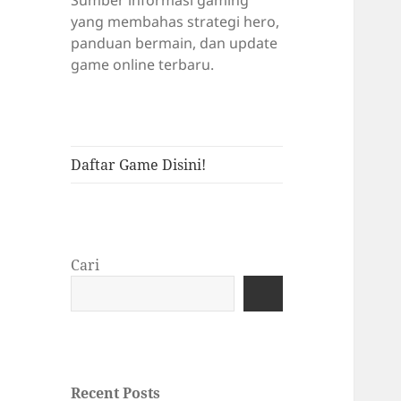
Sumber informasi gaming
yang membahas strategi hero,
panduan bermain, dan update
game online terbaru.
Daftar Game Disini!
Cari
Recent Posts