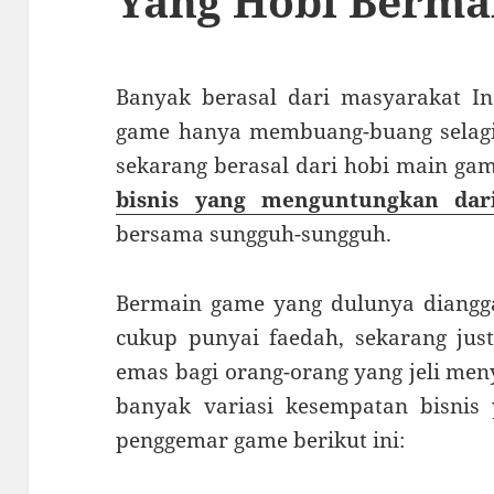
Yang Hobi Berm
Banyak berasal dari masyarakat In
game hanya membuang-buang selagi 
sekarang berasal dari hobi main ga
bisnis yang menguntungkan dar
bersama sungguh-sungguh.
Bermain game yang dulunya dianggap
cukup punyai faedah, sekarang jus
emas bagi orang-orang yang jeli meny
banyak variasi kesempatan bisnis 
penggemar game berikut ini: