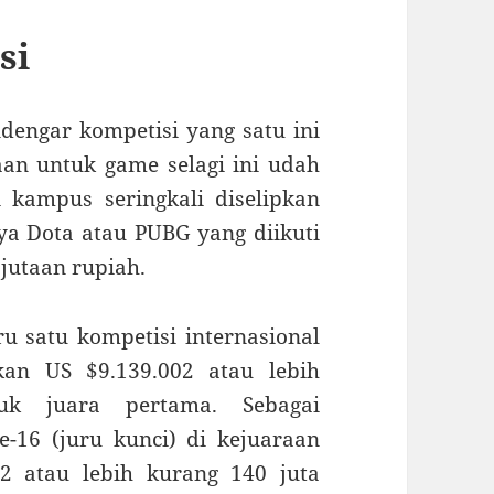
si
engar kompetisi yang satu ini
aan untuk game selagi ini udah
 kampus seringkali diselipkan
ya Dota atau PUBG yang diikuti
jutaan rupiah.
ru satu kompetisi internasional
an US $9.139.002 atau lebih
uk juara pertama. Sebagai
e-16 (juru kunci) di kejuaraan
2 atau lebih kurang 140 juta