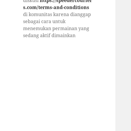
diskusi
https://speedercourier
s.com/terms-and-conditions
di komunitas karena dianggap
sebagai cara untuk
menemukan permainan yang
sedang aktif dimainkan