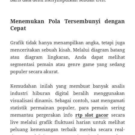
Menemukan Pola Tersembunyi dengan
Cepat
Grafik tidak hanya menampilkan angka, tetapi juga
menceritakan sebuah kisah. Melalui diagram batang
atau diagram lingkaran, Anda dapat melihat
segmentasi pemain atau genre game yang sedang
populer secara akurat.
Kemudahan inilah yang membuat banyak analis
industri hiburan digital beralih menggunakan
visualisasi dinamis. Sebagai contoh, saat mengamati
statistik permainan populer, para pemain sering
memantau pergerakan info
rtp slot gacor
secara
live melalui grafik fluktuasi harian untuk melihat
peluang kemenangan terbaik mereka secara real-