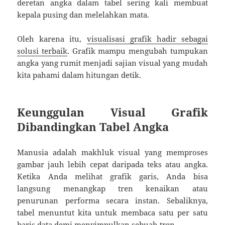
deretan angka dalam tabel sering kali membuat
kepala pusing dan melelahkan mata.
Oleh karena itu,
visualisasi grafik hadir sebagai
solusi terbaik
. Grafik mampu mengubah tumpukan
angka yang rumit menjadi sajian visual yang mudah
kita pahami dalam hitungan detik.
Keunggulan Visual Grafik
Dibandingkan Tabel Angka
Manusia adalah makhluk visual yang memproses
gambar jauh lebih cepat daripada teks atau angka.
Ketika Anda melihat grafik garis, Anda bisa
langsung menangkap tren kenaikan atau
penurunan performa secara instan. Sebaliknya,
tabel menuntut kita untuk membaca satu per satu
baris data demi menyimpulkan sebuah tren.