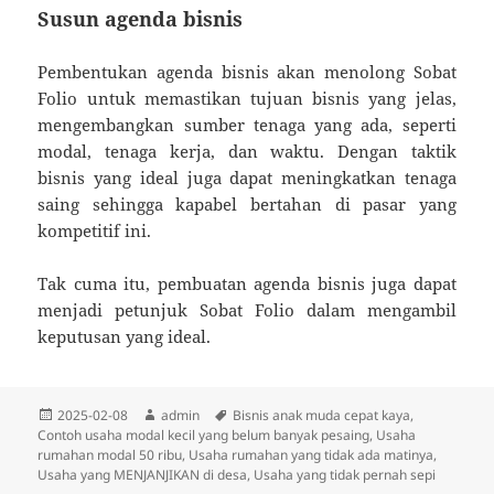
Susun agenda bisnis
Pembentukan agenda bisnis akan menolong Sobat
Folio untuk memastikan tujuan bisnis yang jelas,
mengembangkan sumber tenaga yang ada, seperti
modal, tenaga kerja, dan waktu. Dengan taktik
bisnis yang ideal juga dapat meningkatkan tenaga
saing sehingga kapabel bertahan di pasar yang
kompetitif ini.
Tak cuma itu, pembuatan agenda bisnis juga dapat
menjadi petunjuk Sobat Folio dalam mengambil
keputusan yang ideal.
Diposkan
Penulis
Tag
2025-02-08
admin
Bisnis anak muda cepat kaya
,
pada
Contoh usaha modal kecil yang belum banyak pesaing
,
Usaha
rumahan modal 50 ribu
,
Usaha rumahan yang tidak ada matinya
,
Usaha yang MENJANJIKAN di desa
,
Usaha yang tidak pernah sepi